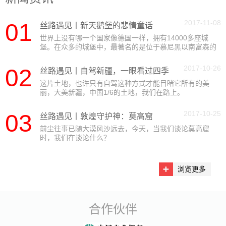
2017-11-08
01
丝路遇见丨新天鹅堡的悲情童话
世界上没有哪一个国家像德国一样，拥有14000多座城
堡。在众多的城堡中，最著名的是位于慕尼黑以南富森的
阿尔卑斯山麓的新天鹅城堡。
2017-10-26
02
丝路遇见丨自驾新疆，一眼看过四季
这片土地，也许只有自驾这种方式才能目睹它所有的美
丽，大美新疆，中国1/6的土地，我们在路上。
一带一路之映日荷花别样红瓷盘
2017-11-06
2017-10-25
03
丝路遇见丨敦煌守护神：莫高窟
唐卡瓷板画——释迦牟尼佛
前尘往事已随大漠风沙远去，今天，当我们谈论莫高窟
2017-11-06
时，我们在谈论什么？
《金地万花》碗
2017-09-30
浏览更多
合作伙伴